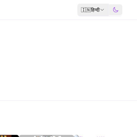
🇮🇳
हिन्दी