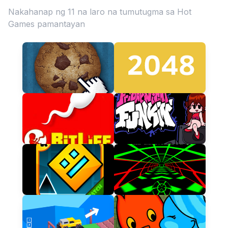
Nakahanap ng 11 na laro na tumutugma sa Hot
Games pamantayan