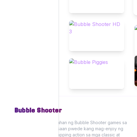
Bubble Shooter
Maranasan ang kasiyahan ng Bubble Shooter games sa
aming website, kung saan pwede kang mag-enjoy ng
makulay na bubble popping action sa mga classic at