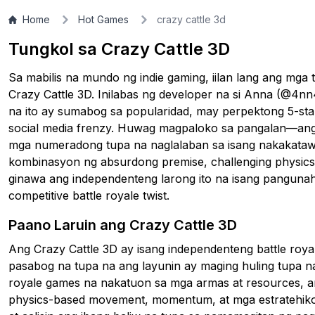
nakakuha ng perpektong 5-star rating at mga
Home
Hot Games
crazy cattle 3d
paghahambing sa Goat Simulator ngunit may battle 
Tungkol sa Crazy Cattle 3D
twist!
Sa mabilis na mundo ng indie gaming, iilan lang ang mga 
Crazy Cattle 3D. Inilabas ng developer na si Anna (@4nn
▶
PLAY GAME
na ito ay sumabog sa popularidad, may perpektong 5-sta
social media frenzy. Huwag magpaloko sa pangalan—ang l
mga numeradong tupa na naglalaban sa isang nakakataw
kombinasyon ng absurdong premise, challenging physics-
ginawa ang independenteng larong ito na isang pangunah
competitive battle royale twist.
Paano Laruin ang Crazy Cattle 3D
Ang Crazy Cattle 3D ay isang independenteng battle roya
pasabog na tupa na ang layunin ay maging huling tupa na 
royale games na nakatuon sa mga armas at resources, an
physics-based movement, momentum, at mga estratehikon