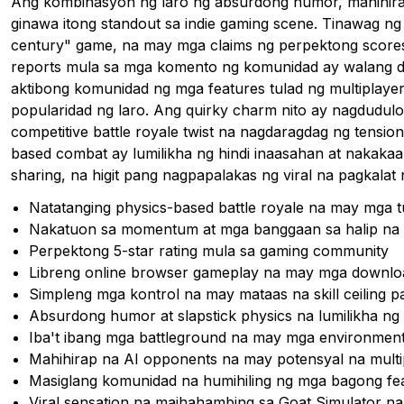
Ang kombinasyon ng laro ng absurdong humor, mahihirap 
ginawa itong standout sa indie gaming scene. Tinawag ng
century" game, na may mga claims ng perpektong scores
reports mula sa mga komento ng komunidad ay walang di
aktibong komunidad ng mga features tulad ng multiplayer
popularidad ng laro. Ang quirky charm nito ay nagdudu
competitive battle royale twist na nagdaragdag ng tension
based combat ay lumilikha ng hindi inaasahan at nakakaa
sharing, na higit pang nagpapalakas ng viral na pagkalat 
Natatanging physics-based battle royale na may mga tu
Nakatuon sa momentum at mga banggaan sa halip na
Perpektong 5-star rating mula sa gaming community
Libreng online browser gameplay na may mga downloa
Simpleng mga kontrol na may mataas na skill ceiling 
Absurdong humor at slapstick physics na lumilikha n
Iba't ibang mga battleground na may mga environment
Mahihirap na AI opponents na may potensyal na mult
Masiglang komunidad na humihiling ng mga bagong fea
Viral sensation na maihahambing sa Goat Simulator n