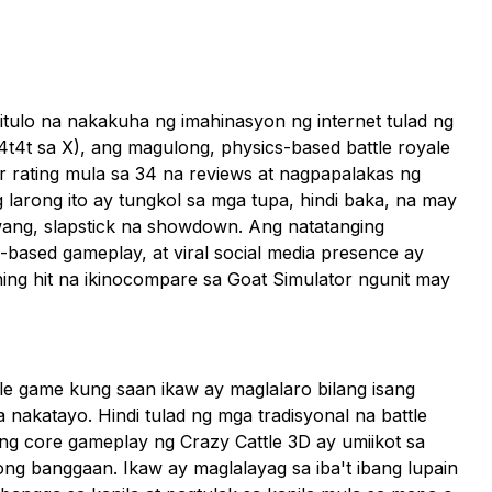
royale
titulo na nakakuha ng imahinasyon ng internet tulad ng
4t4t sa X), ang magulong, physics-based battle royale
r rating mula sa 34 na reviews at nagpapalakas ng
arong ito ay tungkol sa mga tupa, hindi baka, na may
ang, slapstick na showdown. Ang natatanging
based gameplay, at viral social media presence ay
ing hit na ikinocompare sa Goat Simulator ngunit may
le game kung saan ikaw ay maglalaro bilang isang
nakatayo. Hindi tulad ng mga tradisyonal na battle
g core gameplay ng Crazy Cattle 3D ay umiikot sa
g banggaan. Ikaw ay maglalayag sa iba't ibang lupain