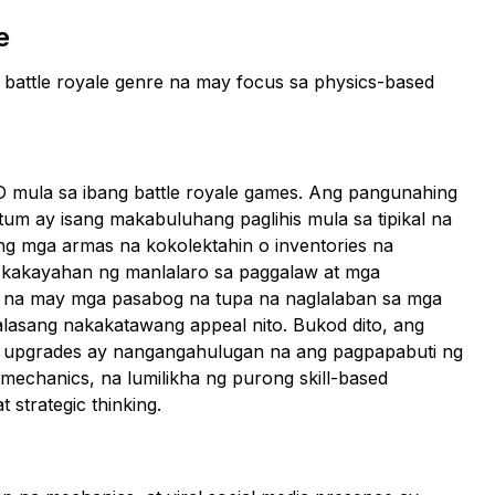
e
 battle royale genre na may focus sa physics-based
D mula sa ibang battle royale games. Ang pangunahing
um ay isang makabuluhang paglihis mula sa tipikal na
ng mga armas na kokolektahin o inventories na
 kakayahan ng manlalaro sa paggalaw at mga
o na may mga pasabog na tupa na naglalaban sa mga
dalasang nakakatawang appeal nito. Bukod dito, ang
me upgrades ay nangangahulugan na ang pagpapabuti ng
mechanics, na lumilikha ng purong skill-based
 strategic thinking.