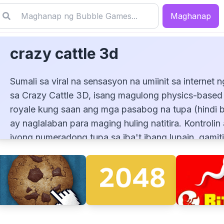
Maghanap
crazy cattle 3d
Sumali sa viral na sensasyon na umiinit sa internet 
sa Crazy Cattle 3D, isang magulong physics-based 
royale kung saan ang mga pasabog na tupa (hindi 
ay naglalaban para maging huling natitira. Kontrolin
crazy cattle 3d
iyong numeradong tupa sa iba't ibang lupain, gamit
momentum at mga estratehikong banggaan para
mapatumba ang mga kalaban mula sa mapa, at san
ang mahirap na gameplay na nagbabalanse ng kat
tawang humor sa skill-based mechanics. Maglaro ng
sa iyong browser, walang kailangang i-download, a
tuklasin kung bakit ang indie phenomenon na ito ay