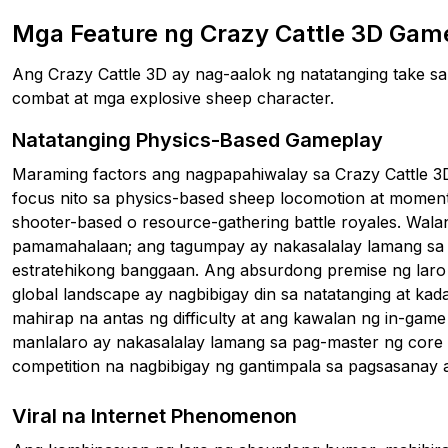
Mga Feature ng Crazy Cattle 3D Gam
Ang Crazy Cattle 3D ay nag-aalok ng natatanging take sa
combat at mga explosive sheep character.
Natatanging Physics-Based Gameplay
Maraming factors ang nagpapahiwalay sa Crazy Cattle 3
focus nito sa physics-based sheep locomotion at moment
shooter-based o resource-gathering battle royales. Wala
pamamahalaan; ang tagumpay ay nakasalalay lamang sa
estratehikong banggaan. Ang absurdong premise ng lar
global landscape ay nagbibigay din sa natatanging at ka
mahirap na antas ng difficulty at ang kawalan ng in-ga
manlalaro ay nakasalalay lamang sa pag-master ng core 
competition na nagbibigay ng gantimpala sa pagsasanay at
Viral na Internet Phenomenon