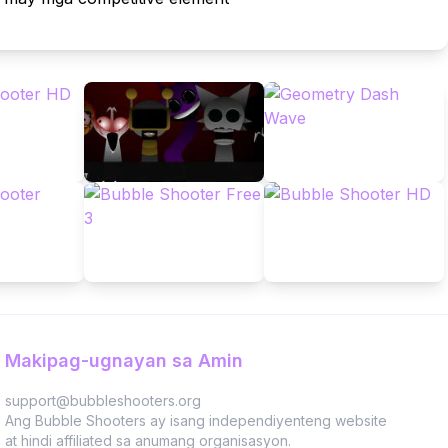
Makipag-ugnayan sa Amin
support@bubbleshooters.org
Ang Bubble Shooters ay isang independiyenteng website
at hindi affiliated sa anumang organisasyon.