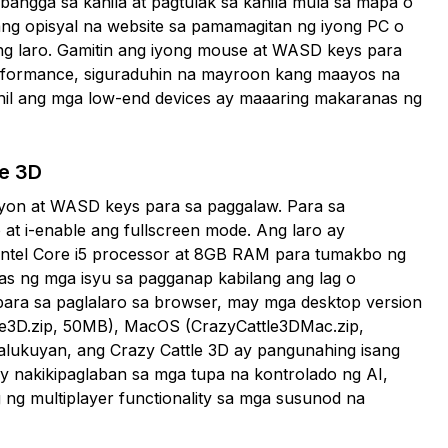
gbangga sa kanila at pagtulak sa kanila mula sa mapa o
ang opisyal na website sa pamamagitan ng iyong PC o
ang laro. Gamitin ang iyong mouse at WASD keys para
performance, siguraduhin na mayroon kang maayos na
ahil ang mga low-end devices ay maaaring makaranas ng
le 3D
syon at WASD keys para sa paggalaw. Para sa
at i-enable ang fullscreen mode. Ang laro ay
ntel Core i5 processor at 8GB RAM para tumakbo ng
s ng mga isyu sa pagganap kabilang ang lag o
ara sa paglalaro sa browser, may mga desktop version
le3D.zip, 50MB), MacOS (CrazyCattle3DMac.zip,
alukuyan, ang Crazy Cattle 3D ay pangunahing isang
y nakikipaglaban sa mga tupa na kontrolado ng AI,
ng multiplayer functionality sa mga susunod na