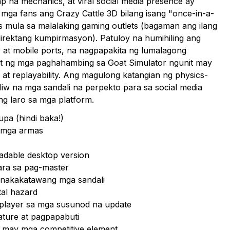
na mechanics, at viral social media presence ay
 mga fans ang Crazy Cattle 3D bilang isang "once-in-a-
 mula sa malalaking gaming outlets (bagaman ang ilang
rektang kumpirmasyon). Patuloy na humihiling ang
 at mobile ports, na nagpapakita ng lumalagong
lot ng mga paghahambing sa Goat Simulator ngunit may
 at replayability. Ang magulong katangian ng physics-
liw na mga sandali na perpekto para sa social media
ng laro sa mga platform.
pa (hindi baka!)
 mga armas
dable desktop version
para sa pag-master
g nakakatawang mga sandali
al hazard
iplayer sa mga susunod na update
ture at pagpapabuti
a may mga competitive element