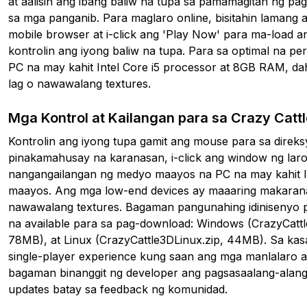
at aalisin ang ibang baliw na tupa sa pamamagitan ng pa
sa mga panganib. Para maglaro online, bisitahin lamang 
mobile browser at i-click ang 'Play Now' para ma-load 
kontrolin ang iyong baliw na tupa. Para sa optimal na 
PC na may kahit Intel Core i5 processor at 8GB RAM, d
lag o nawawalang textures.
Mga Kontrol at Kailangan para sa Crazy Catt
Kontrolin ang iyong tupa gamit ang mouse para sa direk
pinakamahusay na karanasan, i-click ang window ng laro 
nangangailangan ng medyo maayos na PC na may kahit I
maayos. Ang mga low-end devices ay maaaring makarana
nawawalang textures. Bagaman pangunahing idinisenyo p
na available para sa pag-download: Windows (CrazyCatt
78MB), at Linux (CrazyCattle3DLinux.zip, 44MB). Sa kas
single-player experience kung saan ang mga manlalaro a
bagaman binanggit ng developer ang pagsasaalang-alang 
updates batay sa feedback ng komunidad.