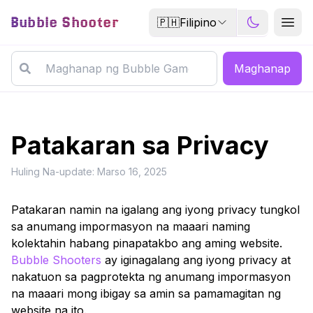
Bubble Shooter
🇵🇭
Filipino
Maghanap
Patakaran sa Privacy
Huling Na-update: Marso 16, 2025
Patakaran namin na igalang ang iyong privacy tungkol
sa anumang impormasyon na maaari naming
kolektahin habang pinapatakbo ang aming website.
Bubble Shooters
ay iginagalang ang iyong privacy at
nakatuon sa pagprotekta ng anumang impormasyon
na maaari mong ibigay sa amin sa pamamagitan ng
website na ito.