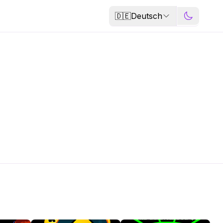
🇩🇪
Deutsch