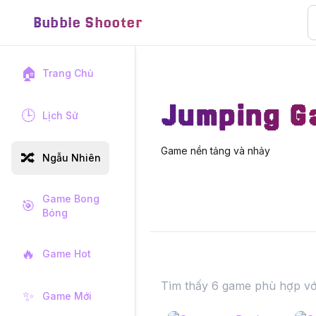
Bubble Shooter
🏠
Trang Chủ
Jumping G
🕒
Lịch Sử
Game nền tảng và nhảy
🔀
Ngẫu Nhiên
Game Bong
🎯
Bóng
🔥
Game Hot
Tìm thấy 6 game phù hợp vớ
✨
Game Mới