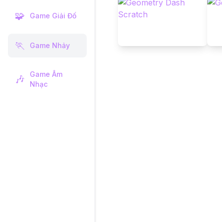
🧩
Game Giải Đố
🏃
Game Nhảy
Game Âm
🎶
Nhạc